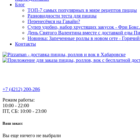
Блог
ТОП-7 самых популярных в мире рецептов пиццы
Разновидности теста для пиццы
Перенесёмся на Гавайи?
Супер удобно, набор хрустящих закусок - Фри Бокс.
День Святого Валентина вместе с доставкой еды П
Новинка: Запеченные роллы в новом сете - Горячи
Контакты
+7 (4212) 200-286
Режим работы:
10:00 - 22:00
ПТ, СБ:
10:00 - 23:00
Ваш заказ:
Вы еще ничего не выбрали