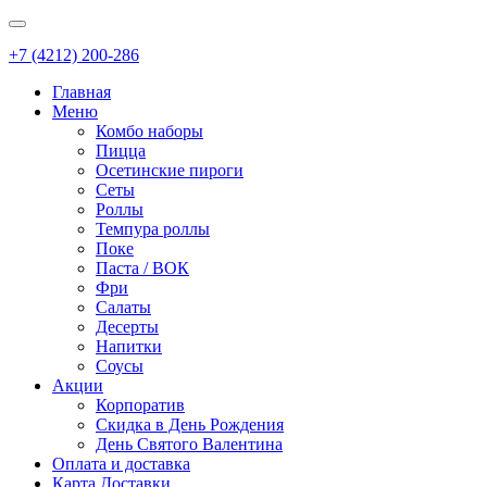
+7 (4212) 200-286
Главная
Меню
Комбо наборы
Пицца
Осетинские пироги
Сеты
Роллы
Темпура роллы
Поке
Паста / ВОК
Фри
Салаты
Десерты
Напитки
Соусы
Акции
Корпоратив
Скидка в День Рождения
День Святого Валентина
Оплата и доставка
Карта Доставки