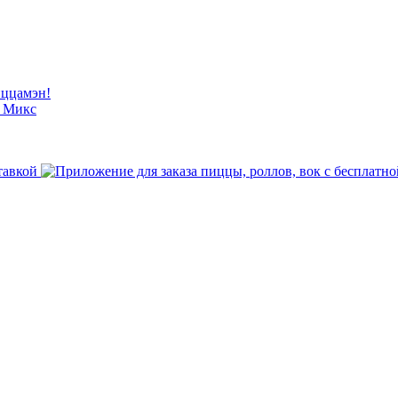
иццамэн!
й Микс