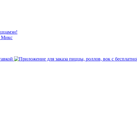
иццамэн!
й Микс