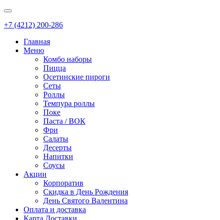
+7 (4212) 200-286
Главная
Меню
Комбо наборы
Пицца
Осетинские пироги
Сеты
Роллы
Темпура роллы
Поке
Паста / ВОК
Фри
Салаты
Десерты
Напитки
Соусы
Акции
Корпоратив
Скидка в День Рождения
День Святого Валентина
Оплата и доставка
Карта Доставки