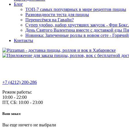
Блог
ТОП-7 самых популярных в мире рецептов пиццы
Разновидности теста для пиццы
Перенесёмся на Гавайи?
Супер удобно, набор хрустящих закусок - Фри Бокс.
День Святого Валентина вместе с доставкой еды П
Новинка: Запеченные роллы в новом сете - Горячи
Контакты
+7 (4212) 200-286
Режим работы:
10:00 - 22:00
ПТ, СБ:
10:00 - 23:00
Ваш заказ:
Вы еще ничего не выбрали