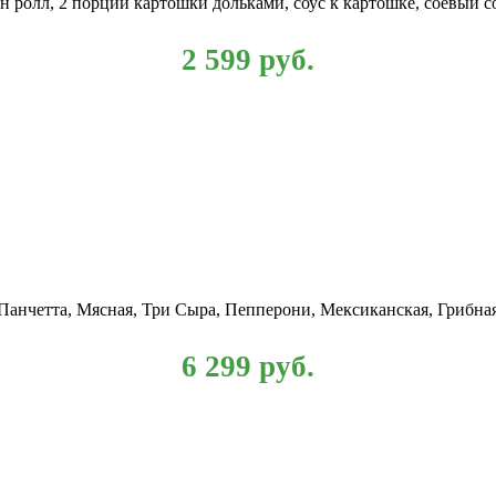
ролл, 2 порции картошки дольками, соус к картошке, соевый со
2 599
руб.
 Панчетта, Мясная, Три Сыра, Пепперони, Мексиканская, Грибна
6 299
руб.