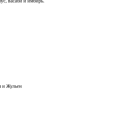
ус, васаби и имбирь.
я и Жульен