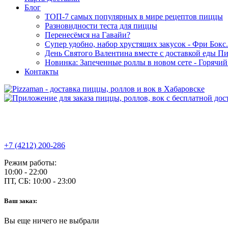
Блог
ТОП-7 самых популярных в мире рецептов пиццы
Разновидности теста для пиццы
Перенесёмся на Гавайи?
Супер удобно, набор хрустящих закусок - Фри Бокс.
День Святого Валентина вместе с доставкой еды П
Новинка: Запеченные роллы в новом сете - Горячи
Контакты
+7 (4212) 200-286
Режим работы:
10:00 - 22:00
ПТ, СБ:
10:00 - 23:00
Ваш заказ:
Вы еще ничего не выбрали