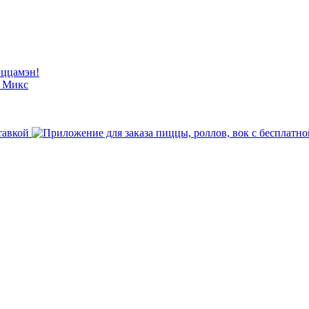
иццамэн!
й Микс