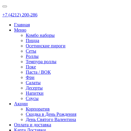
+7 (4212) 200-286
Главная
Меню
Комбо наборы
Пицца
Осетинские пироги
Сеты
Роллы
Темпура роллы
Поке
Паста / ВОК
Фри
Салаты
Десерты
Напитки
Соусы
Акции
Корпоратив
Скидка в День Рождения
День Святого Валентина
Оплата и доставка
Карта Доставки