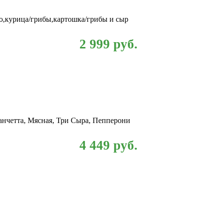
ко,курица/грибы,картошка/грибы и сыр
2 999
руб.
Панчетта, Мясная, Три Сыра, Пепперони
4 449
руб.